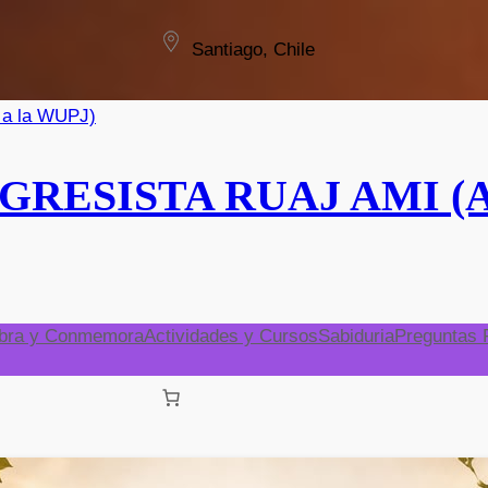
Santiago, Chile
RESISTA RUAJ AMI (Afil
bra y Conmemora
Actividades y Cursos
Sabiduria
Preguntas 