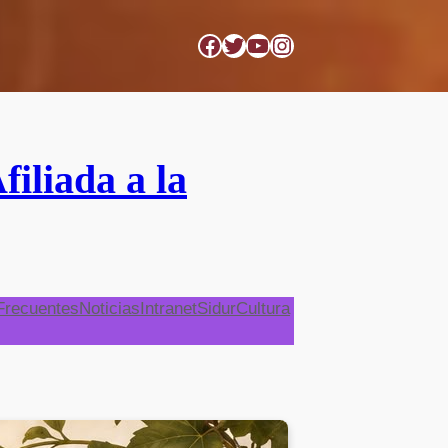
Facebook
Twitter
YouTube
Instagram
iada a la
Frecuentes
Noticias
Intranet
Sidur
Cultura